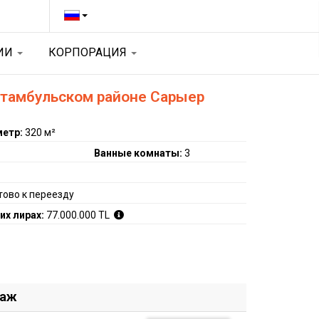
ЦИИ
КОРПОРАЦИЯ
 стамбульском районе Сарыер
метр:
320 м²
Ванные комнаты:
3
тово к переезду
их лирах:
77.000.000 TL
даж