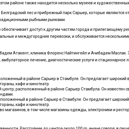
этом районе также находится несколько музеев и художественных
ле Белградский лес и прибрежный парк Сарыер, которые являются 
традиционными рыбными рынками.
и обеспечивает доступ к другим частям города и прилегающему ре
льные и междугородние перевозки, и обслуживается несколькими
ибадем Атакент, клиника Флоренс Найтингейл и Ачибадем Маслак.
 амбулаторное лечение, диагностические услуги и стационарное л
расположенный в районе Сарыер в Стамбуле. Он предлагает широкий
ораны, кафе и кинотеатр.
й центр, расположенный в районе Сарыер Стамбула. Он известен 
ендами.
асположенный в районе Сарыер в Стамбуле. Он предлагает широкий
ораны, кафе и кинотеатр.
ство магазинов, в том числе магазины одежды, электроники и ресто
твенности. Расстояние до центра около 100 m, иначе говоря, в пе