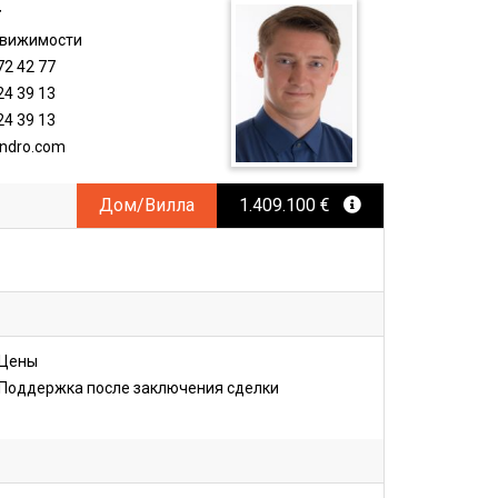
r
движимости
72 42 77
24 39 13
24 39 13
ndro.com
Дом/Вилла
1.409.100 €
Цены
Поддержка после заключения сделки