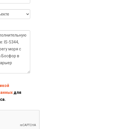
икой
данных
для
са.