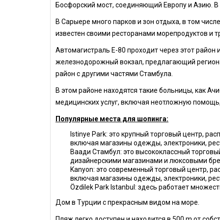
Босфорский мост, соединяющий Европу и Азию. В 
В Сарыере много парков и зон отдыха, в том чис
известен своими ресторанами морепродуктов и 
Автомагистраль E-80 проходит через этот район 
железнодорожный вокзал, предлагающий региона
район с другими частями Стамбула.
В этом районе находятся такие больницы, как Ач
медицинских услуг, включая неотложную помощь,
Популярные места для шопинга:
Istinye Park: это крупный торговый центр, 
включая магазины одежды, электроники, рест
Ваади Стамбул: это высококлассный торговы
дизайнерскими магазинами и люксовыми бр
Kanyon: это современный торговый центр, р
включая магазины одежды, электроники, рест
Özdilek Park Istanbul: здесь работает множе
Дом в Турции с прекрасным видом на море.
Пляж легко доступен и находится в 500 m от собс