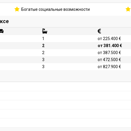
Богатые социальные возможности
ексе
1
от 225.400 €
2
от 381.400 €
2
от 387.500 €
3
от 472.500 €
3
от 827.900 €