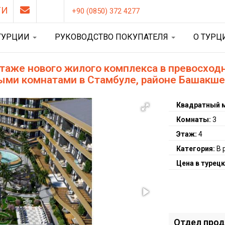
ТИ
+90 (0850) 372 4277
ТУРЦИИ
РУКОВОДСТВО ПОКУПАТЕЛЯ
О ТУР
этаже нового жилого комплекса в превосход
ными комнатами в Стамбуле, районе Башакш
Квадратный 
Комнаты:
3
Этаж:
4
Категория:
В 
Цена в турецк
Отдел про