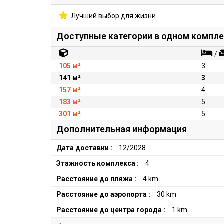
Лучший выбор для жизни
Доступные категории в одном компл
/
105 м²
3
141 м²
3
157 м²
4
183 м²
5
301 м²
5
Дополнительная информация
Дата доставки :
12/2028
Этажность комплекса :
4
Расстояние до пляжа :
4 km
Расстояние до аэропорта :
30 km
Расстояние до центра города :
1 km