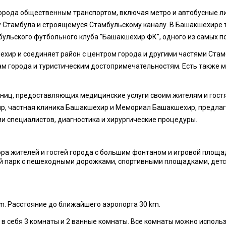
города общественным транспортом, включая метро и автобусные ли
ту Стамбула и строящемуся Стамбульскому каналу. В Башакшехире
бульского футбольного клуба "Башакшехир ФК", одного из самых п
хир и соединяет район с центром города и другими частями Стам
м города и туристическим достопримечательностям. Есть также м
иц, предоставляющих медицинские услуги своим жителям и гостям
, частная клиника Башакшехир и Мемориал Башакшехир, предлага
и специалистов, диагностика и хирургические процедуры.
ра жителей и гостей города с большим фонтаном и игровой площа
й парк с пешеходными дорожками, спортивными площадками, детс
km. Расстояние до ближайшего аэропорта 30 km.
 себя 3 комнаты и 2 ванныe комнаты. Все комнаты можно использо