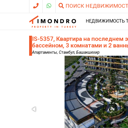
ПОИСК НЕДВИЖИМОС
НЕДВИЖИМОСТЬ 
IS-5357, Квартира на последнем 
бассейном, 3 комнатами и 2 ван
Апартаменты, Стамбул, Башакшехир