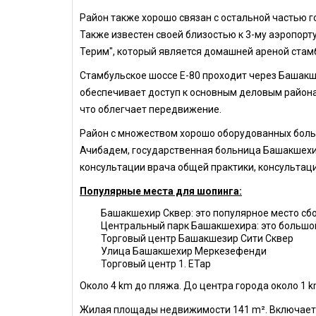
Район также хорошо связан с остальной частью 
Также известен своей близостью к 3-му аэропор
Терим", который является домашней ареной стам
Стамбульское шоссе E-80 проходит через Башакше
обеспечивает доступ к основным деловым района
что облегчает передвижение.
Район с множеством хорошо оборудованных больн
Ачибадем, государственная больница Башакшехир
консультации врача общей практики, консультаци
Популярные места для шопинга:
Башакшехир Сквер: это популярное место сбо
Центральный парк Башакшехира: это большо
Торговый центр Башакшезир Сити Сквер
Улица Башакшехир Меркезефенди
Торговый центр 1. ETap
Около 4 km до пляжа. До центра города около 1 
Жилая площады недвижимости 141 m². Включает в