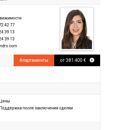
i
движимости
72 42 77
24 39 13
24 39 13
ndro.com
Апартаменты
от 381.400 €
Цены
Поддержка после заключения сделки