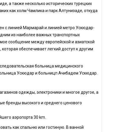
иде, а также несколько исторических турецких
таких как холм Чамлика и парк Алтунизаде, откуда
нен с линией Мармарай и линией метро Ускюдар-
дним из наиболее важных транспортных
ямое сообщение между европейской и азиатской
 которая обеспечивает легкий доступ к другим
сследовательская больница медицинского
больница Ускюдар и больницп Ачибадем Ускюдар.
агазинов одежды, электроники и многое другое, а
ые бренды высокого и среднего ценового
йшего аэропорта 30 km.
вать как спальню или гостиную. В ванной