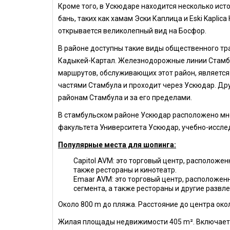
Кроме того, в Ускюдаре находится несколько исто
бань, таких как хамам Эски Каплица и Eski Kaplic
открывается великолепный вид на Босфор.
В районе доступны такие виды общественного тра
Кадыкей-Картал. Железнодорожные линии Стамбу
маршрутов, обслуживающих этот район, является
частями Стамбула и проходит через Ускюдар. Дру
районам Стамбула и за его пределами.
В стамбульском районе Ускюдар расположено мн
факультета Университета Ускюдар, учебно-иссле
Популярные места для шопинга:
Capitol AVM: это торговый центр, расположе
также рестораны и кинотеатр.
Emaar AVM: это торговый центр, расположен
сегмента, а также рестораны и другие развл
Около 800 m до пляжа. Расстояние до центра око
Жилая площады недвижимости 405 m². Включает в