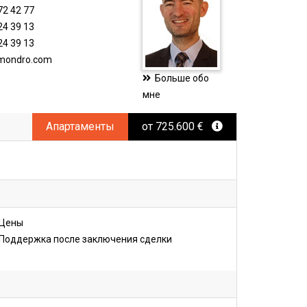
72 42 77
24 39 13
24 39 13
imondro.com
Больше обо
мне
Апартаменты
от 725.600 €
Цены
Поддержка после заключения сделки