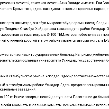
рических мечетей, таких как мечеть Атик Валиде и мечеть Ени Вал
a Hamam. Кроме того, здесь находится несколько красивых парков, 
нспорта, как метро, автобус, микроавтобус, паром и поезд. Соеди
л-Пендик и Стамбул-Хайдарпаша также ведут в район Ускюдар. О
 скоростная автомагистраль D-100 TEM, которая обеспечивает пр
гой ключевой дорогой в этом районе является автомагистраль Е-5,
ожество частных и государственных больниц. Например учебно-и
довательская больница университета Ускюдар, государственная 
нный в стамбульском районе Ускюдар. Здесь работает множество м
ный в стамбульском районе Ускюдар. Здесь представлены различн
екательные заведения.
ло 100 m Иначе говоря, в пешей доступности. Расстояние до ближа
 себя 4 комнаты и 2 ванныe комнаты. Все комнаты можно использо