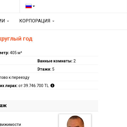
ЦИИ
КОРПОРАЦИЯ
круглый год
метр:
405 м²
Ванные комнаты:
2
Этажи:
5
тово к переезду
их лирах:
от 39.746.700 TL
даж
движимости