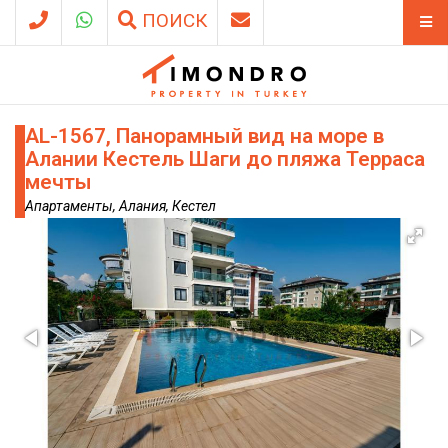
ПОИСК
AL-1567, Панорамный вид на море в
Алании Кестель Шаги до пляжа Терраса
мечты
Апартаменты, Алания, Кестел