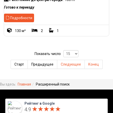
Готово к переезду
Подробности
130 м²
2
1
Показать число
Старт
Предыдущее
Следующее
Конец
Вы здесь:
Главная
Расширенный поиск
Рейтинг в Google
★
★
★
★
★
★
★
★
★
★
4.9