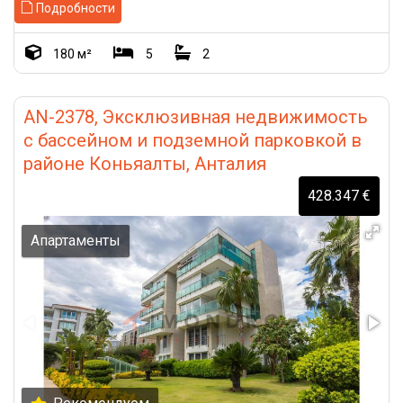
Подробности
180 м²
5
2
AN-2378, Эксклюзивная недвижимость
с бассейном и подземной парковкой в
районе Коньяалты, Анталия
428.347 €
Апартаменты