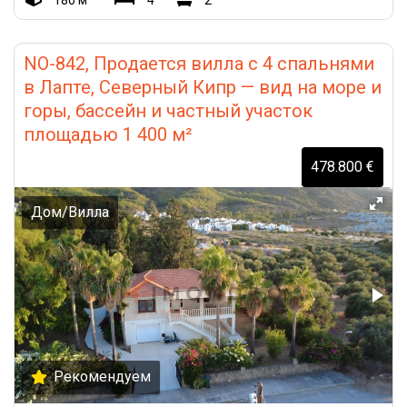
180 м²
4
2
NO-842, Продается вилла с 4 спальнями
в Лапте, Северный Кипр — вид на море и
горы, бассейн и частный участок
площадью 1 400 м²
478.800 €
Дом/Вилла
Рекомендуем