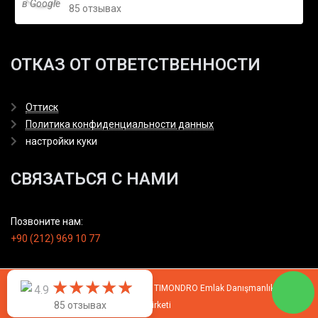
85 отзывах
ОТКАЗ ОТ ОТВЕТСТВЕННОСТИ
Оттиск
Политика конфиденциальности данных
настройки куки
СВЯЗАТЬСЯ С НАМИ
Позвоните нам:
+90 (212) 969 10 77
★
★
★
★
★
★
★
★
★
★
© 2007 - 2026 All rights reserved by TIMONDRO Emlak Danışmanlık Limited
4.9
85 отзывах
Şirketi