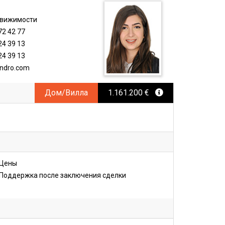
i
движимости
72 42 77
24 39 13
24 39 13
ndro.com
Дом/Вилла
1.161.200 €
Цены
Поддержка после заключения сделки