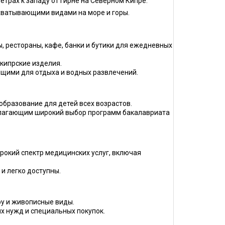
трах к западу от Гирне на Северном Кипре.
хватывающими видами на море и горы.
, рестораны, кафе, банки и бутики для ежедневных
кипрские изделия.
щими для отдыха и водных развлечений.
бразование для детей всех возрастов.
длагающим широкий выбор программ бакалавриата
окий спектр медицинских услуг, включая
и легко доступны.
у и живописные виды.
х нужд и специальных покупок.