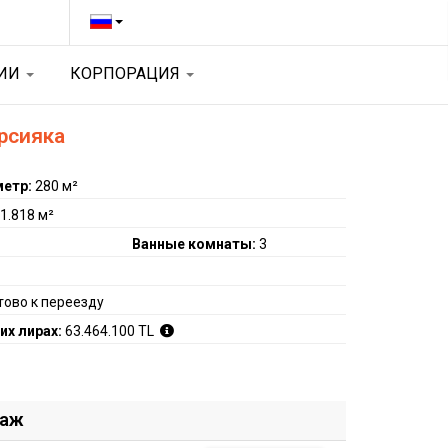
ЦИИ
КОРПОРАЦИЯ
арсияка
метр:
280 м²
:
1.818 м²
Ванные комнаты:
3
тово к переезду
их лирах:
63.464.100 TL
даж