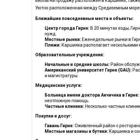
Виллы на продажу расположен в Каршияке, также 
Уютно расположенная между Средиземным морем 
Ближайшие повседневные места и объекты:
Центр города Гирне:
В 20 минутах езды, Гир
нужд.
Местные рынки:
Еженедельные рынки в Гирн
Пляжи:
Каршияка располагает несколькими к
Образовательные учреждения:
Начальные и средние школы:
Район обслуж
Американский университет Гирне (GAU):
Рас
и магистратуры.
Медицинские услуги:
Больница имени доктора Акчичека в Гирне:
неотложную помощь.
Частные клиники:
Несколько частных клиник
Покупки и досуг:
Гавань Гирне:
Оживленный район с ресторана
Местные магазины и бутики:
Каршияка и со