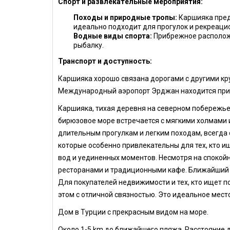
Спорт и развлекательные мероприятия:
Походы и природные тропы:
Каршияка предл
идеально подходит для прогулок и рекреаци
Водные виды спорта:
Прибрежное расположе
рыбалку.
Транспорт и доступность:
Каршияка хорошо связана дорогами с другими кру
Международный аэропорт Эрджан находится при
Каршияка, тихая деревня на северном побережье
бирюзовое море встречается с мягкими холмами
длительным прогулкам и легким походам, всегд
которые особенно привлекательны для тех, кто 
вод и уединенных моментов. Несмотря на споко
ресторанами и традиционными кафе. Ближайший кр
Для покупателей недвижимости и тех, кто ищет п
этом с отличной связностью. Это идеальное место
Дом в Турции с прекрасным видом на море.
Около 1-5 km до ближайшего пляжа. Расстояние 