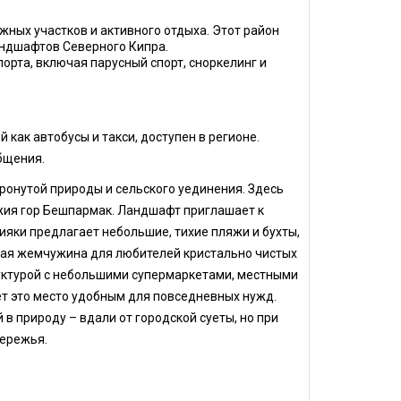
ных участков и активного отдыха. Этот район
андшафтов Северного Кипра.
рта, включая парусный спорт, сноркелинг и
как автобусы и такси, доступен в регионе.
бщения.
онутой природы и сельского уединения. Здесь
жия гор Бешпармак. Ландшафт приглашает к
ки предлагает небольшие, тихие пляжи и бухты,
ытая жемчужина для любителей кристально чистых
уктурой с небольшими супермаркетами, местными
ет это место удобным для повседневных нужд.
в природу – вдали от городской суеты, но при
бережья.