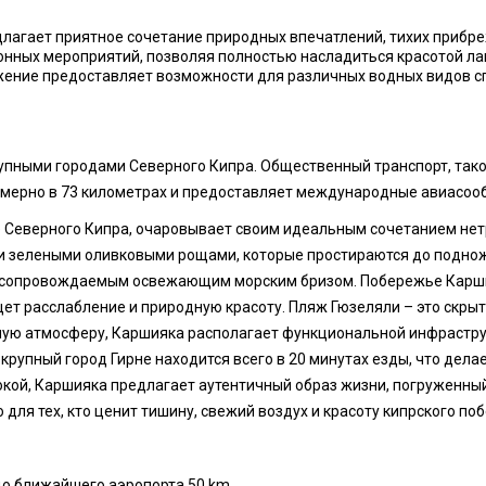
агает приятное сочетание природных впечатлений, тихих прибреж
онных мероприятий, позволяя полностью насладиться красотой л
ние предоставляет возможности для различных водных видов спо
пными городами Северного Кипра. Общественный транспорт, такой 
мерно в 73 километрах и предоставляет международные авиасоо
 Северного Кипра, очаровывает своим идеальным сочетанием нетр
 и зелеными оливковыми рощами, которые простираются до подно
а сопровождаемым освежающим морским бризом. Побережье Каршия
ищет расслабление и природную красоту. Пляж Гюзеляли – это скр
йную атмосферу, Каршияка располагает функциональной инфрастр
упный город Гирне находится всего в 20 минутах езды, что дела
окой, Каршияка предлагает аутентичный образ жизни, погруженный 
 для тех, кто ценит тишину, свежий воздух и красоту кипрского по
до ближайшего аэропорта 50 km.