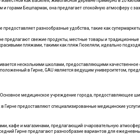
известной как Василея, живописной деревне примерно в 20 киломе
и горами Бешпармак, она предлагает спокойную атмосферу с за
не предоставляет разнообразные удобства, такие как супермаркеты
е предлагают свежие продукты, местные товары и традиционные 
расивыми пляжами, такими как пляж Гюзеляли, идеально подходя
ивается несколькими школами, предоставляющими качественное о
положенный в Гирне, GAU является ведущим университетом, пре
Основное медицинское учреждение города, предоставляющее шир
 в Гирне предоставляют специализированные медицинские услуги 
ми, кафе и магазинами, предлагающий очаровательную атмосфер
седний Гирне предлагают разнообразие вариантов для ежедневны