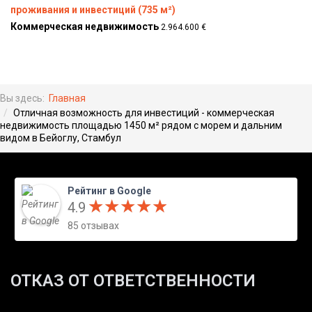
проживания и инвестиций (735 м²)
Коммерческая недвижимость
2.964.600 €
Вы здесь:
Главная
Отличная возможность для инвестиций - коммерческая
недвижимость площадью 1450 м² рядом с морем и дальним
видом в Бейоглу, Стамбул
Рейтинг в Google
★
★
★
★
★
★
★
★
★
★
4.9
85 отзывах
ОТКАЗ ОТ ОТВЕТСТВЕННОСТИ